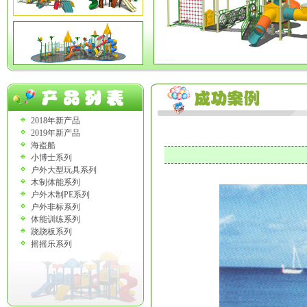
2018年新产品
2019年新产品
海盗船
小博士系列
户外大型玩具系列
木制体能系列
户外木制PE系列
户外非标系列
体能训练系列
跷跷板系列
摇摇乐系列