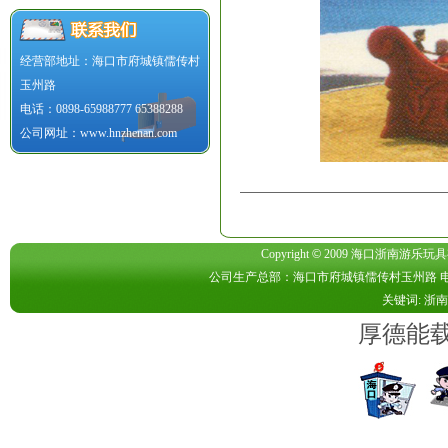
经营部地址：海口市府城镇儒传村
玉州路
电话：0898-65988777 65388288
公司网址：www.hnzhenan.com
Copyright
©
2009 海口浙南游乐玩具有限公司
公司生产总部：海口市府城镇儒传村玉州路 电话：089
关键词: 浙
厚德能